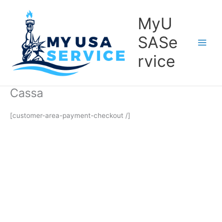
Vai
al
MyU
contenuto
SASe
rvice
Cassa
[customer-area-payment-checkout /]