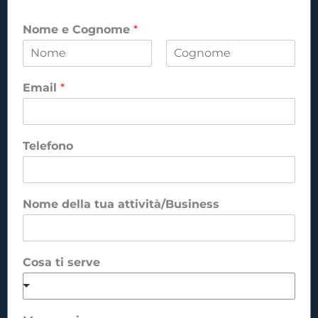
Nome e Cognome
*
N
C
t
o
o
Email
*
u
m
g
e
n
a
o
s
m
e
e
Telefono
r
v
e
M
Nome della tua attività/Business
e
s
s
a
Cosa ti serve
g
g
i
o