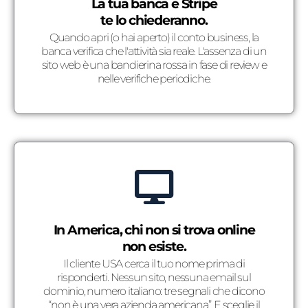
La tua banca e Stripe
te lo chiederanno.
Quando apri (o hai aperto) il conto business, la
banca verifica che l'attività sia reale. L'assenza di un
sito web è una bandierina rossa in fase di review e
nelle verifiche periodiche.
In America, chi non si trova online
non esiste.
Il cliente USA cerca il tuo nome prima di
risponderti. Nessun sito, nessuna email sul
dominio, numero italiano: tre segnali che dicono
“non è una vera azienda americana”. E sceglie il