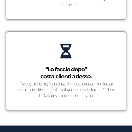
concorrente.
“Lo faccio dopo”
costa clienti adesso.
Fiverr, fai-da-te, “ci penso il mese prossimo”: lo sai
già come finisce. È il motivo per cui la tua LLC l'hai
fatta fare a noi e non da solo.