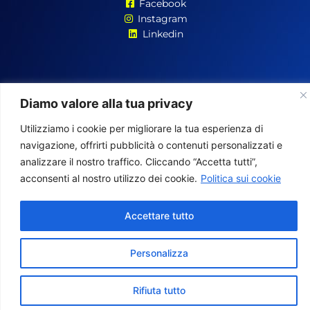
Facebook
Instagram
Linkedin
Diamo valore alla tua privacy
MyUSAService
NON
è uno studio legale e
NON
fornisce consulenza
legale. L’uso dei nostri prodotti e servizi è regolato dai nostri
Termini di
Utilizziamo i cookie per migliorare la tua esperienza di
Servizio
e dalla
Informativa sulla Privacy
.
navigazione, offrirti pubblicità o contenuti personalizzati e
analizzare il nostro traffico. Cliccando “Accetta tutti”,
acconsenti al nostro utilizzo dei cookie.
Politica sui cookie
MyUSAService è un marchio registrato. Business 5.0 LLC |
2125 Biscayne Blvd Suite 207, Miami, FL 33137, United States
Accettare tutto
Personalizza
Rifiuta tutto