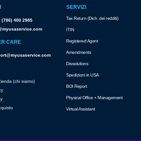
I
SERVIZI
Tax Return (Dich. dei redditi)
 (786) 400 2985
@myusaservice.com
ITIN
Registered Agent
ER CARE
Amendments
ort@myusaservice.com
Dissolutions
Spedizioni in USA
zienda (chi siamo)
BOI Report
cy
Physical Office + Management
cy
cquisto
Virtual Assistant